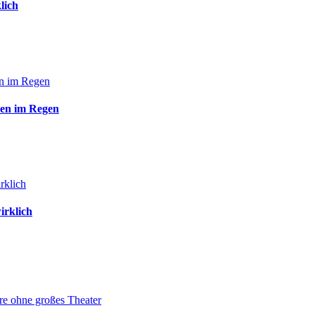
lich
den im Regen
irklich