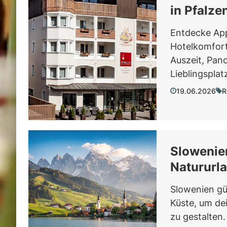
in Pfalzen
Entdecke App
Hotelkomfort
Auszeit, Pan
Lieblingsplat
19.06.2026
R
Slowenien
Natururl
Slowenien gün
Küste, um de
zu gestalten.