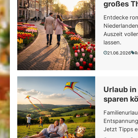
großes T
Entdecke rom
Niederlanden
Auszeit volle
lassen.
21.06.2026
R
Urlaub in
sparen k
Familienurlau
Entspannung 
Jetzt Tipps 