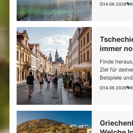
14.06.2026
R
Tschechi
immer no
Finde heraus
Ziel für dein
Beispiele und
14.06.2026
R
Griechenl
Welche In