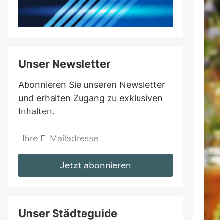
Unser Newsletter
Abonnieren Sie unseren Newsletter
und erhalten Zugang zu exklusiven
Inhalten.
Do
*Ihre
not
E-
fill
Mailadresse:
Jetzt abonnieren
this
field
Unser Städteguide