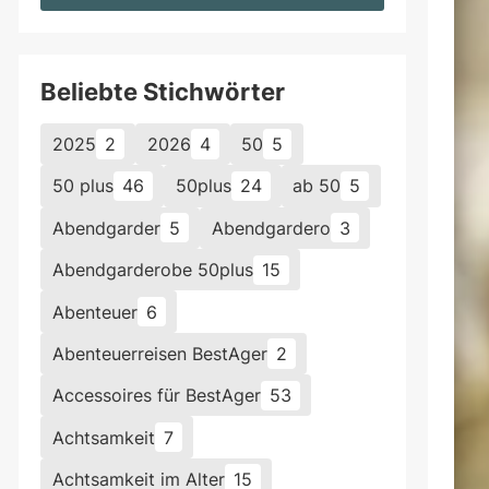
Beliebte Stichwörter
2025
2
2026
4
50
5
50 plus
46
50plus
24
ab 50
5
Abendgarder
5
Abendgardero
3
Abendgarderobe 50plus
15
Abenteuer
6
Abenteuerreisen BestAger
2
Accessoires für BestAger
53
Achtsamkeit
7
Achtsamkeit im Alter
15