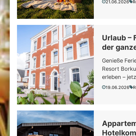
21.06.2026
R
Urlaub –
der ganze
Genieße Feri
Resort Borku
erleben – jet
19.06.2026
R
Appartem
Hotelkomf