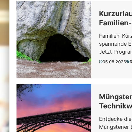
Kurzurlau
Familien
Familien-Kur
spannende Erl
Jetzt Progra
05.08.2026
R
Müngsten
Technikw
Entdecke die
Müngstener B