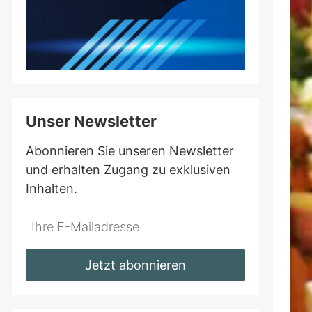
Unser Newsletter
Abonnieren Sie unseren Newsletter
und erhalten Zugang zu exklusiven
Inhalten.
Do
*Ihre
not
E-
fill
Mailadresse:
Jetzt abonnieren
this
field