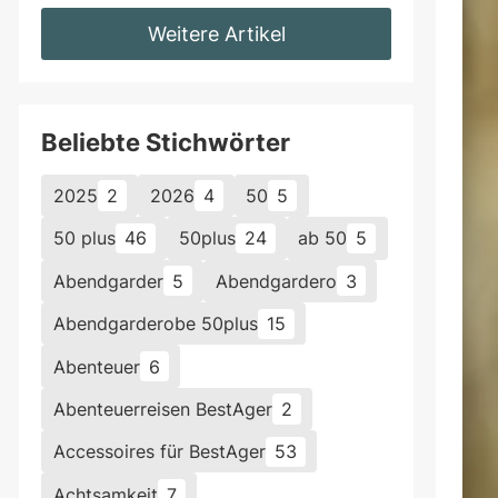
Weitere Artikel
Beliebte Stichwörter
2025
2
2026
4
50
5
50 plus
46
50plus
24
ab 50
5
Abendgarder
5
Abendgardero
3
Abendgarderobe 50plus
15
Abenteuer
6
Abenteuerreisen BestAger
2
Accessoires für BestAger
53
Achtsamkeit
7