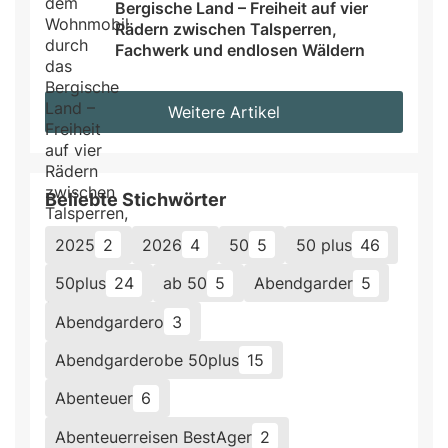
Bergische Land – Freiheit auf vier 
Rädern zwischen Talsperren, 
Fachwerk und endlosen Wäldern
Weitere Artikel
Beliebte Stichwörter
2025
2
2026
4
50
5
50 plus
46
50plus
24
ab 50
5
Abendgarder
5
Abendgardero
3
Abendgarderobe 50plus
15
Abenteuer
6
Abenteuerreisen BestAger
2