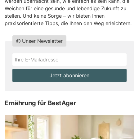
werden überrascht sein, wie einfach es sein kann, die
Weichen für eine gesunde und lebendige Zukunft zu
stellen. Und keine Sorge – wir bieten Ihnen
praxisorientierte Tipps, die Ihnen den Weg erleichtern.
Unser Newsletter
Do
*Ihre
not
E-
fill
Mailadresse:
Jetzt abonnieren
this
field
Ernährung für BestAger