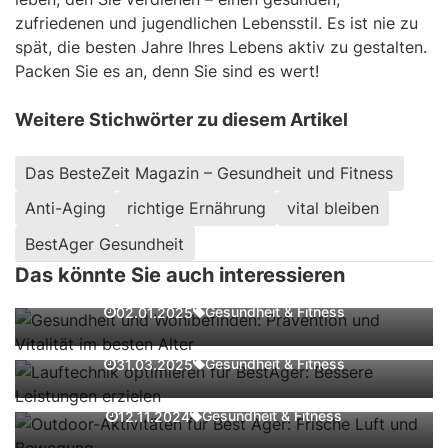
zufriedenen und jugendlichen Lebensstil. Es ist nie zu
spät, die besten Jahre Ihres Lebens aktiv zu gestalten.
Packen Sie es an, denn Sie sind es wert!
Weitere Stichwörter zu diesem Artikel
Das BesteZeit Magazin – Gesundheit und Fitness
Anti-Aging
richtige Ernährung
vital bleiben
BestAger Gesundheit
Gesundheit und Wohlbefinden:
Prävention und Vitalität im besten Alter
Das könnte Sie auch interessieren
Lauftechnik optimieren für BestAger:
Gesundheit & Fitness
02.01.2025
Bessere Leistungen erzielen
Outdoor-Aktivitäten für Best Ager:
Gesundheit & Fitness
31.03.2025
Frische Luft und Bewegung
Das Geheimnis der Langlebigkeit: Tipps
Gesundheit & Fitness
12.11.2024
von Kulturen mit hoher Lebenserwartung
Vegetarisch genießen: Gesund und