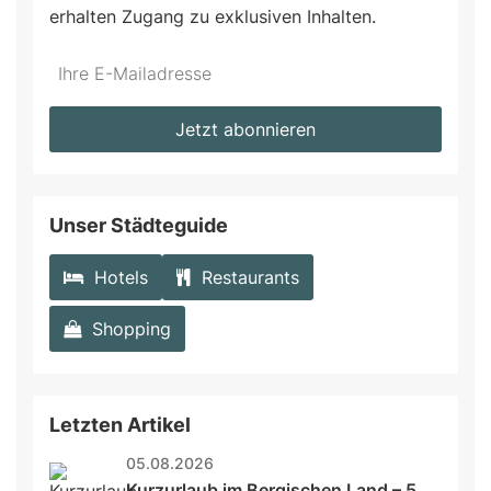
erhalten Zugang zu exklusiven Inhalten.
Do
*Ihre
not
E-
fill
Mailadresse:
Jetzt abonnieren
this
field
Unser Städteguide
Hotels
Restaurants
Shopping
Letzten Artikel
05.08.2026
Kurzurlaub im Bergischen Land – 5 