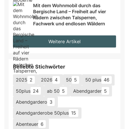
Mit dem Wohnmobil durch das 
Bergische Land – Freiheit auf vier 
Rädern zwischen Talsperren, 
Fachwerk und endlosen Wäldern
Weitere Artikel
Beliebte Stichwörter
2025
2
2026
4
50
5
50 plus
46
50plus
24
ab 50
5
Abendgarder
5
Abendgardero
3
Abendgarderobe 50plus
15
Abenteuer
6