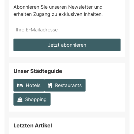
Abonnieren Sie unseren Newsletter und
erhalten Zugang zu exklusiven Inhalten.
Do
*Ihre
not
E-
fill
Mailadresse:
Jetzt abonnieren
this
field
Unser Städteguide
Hotels
Restaurants
Shopping
Letzten Artikel