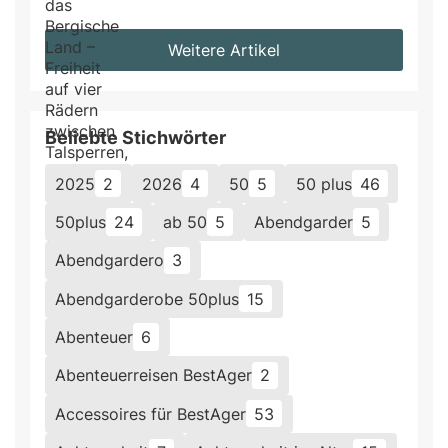
Weitere Artikel
Beliebte Stichwörter
2025
2
2026
4
50
5
50 plus
46
50plus
24
ab 50
5
Abendgarder
5
Abendgardero
3
Abendgarderobe 50plus
15
Abenteuer
6
Abenteuerreisen BestAger
2
Accessoires für BestAger
53