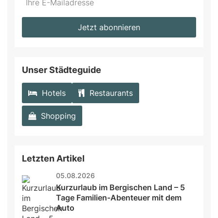
not
E-
fill
Mailadresse:
Jetzt abonnieren
this
field
Unser Städteguide
Hotels
Restaurants
Shopping
Letzten Artikel
05.08.2026
Kurzurlaub im Bergischen Land – 5 
Tage Familien-Abenteuer mit dem 
Auto