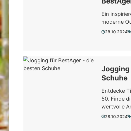
BestAge
Ein inspiri
moderne Out
28.10.2024
Jogging 
Schuhe
Entdecke T
50. Finde d
wertvolle A
28.10.2024