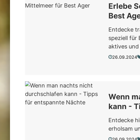
Erlebe S
Best Age
Entdecke tr
speziell fü
aktives und
26.09.2024
Wenn ma
kann - T
Entdecke hi
erholsam un
26.09.2024