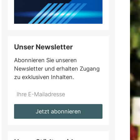
Unser Newsletter
Abonnieren Sie unseren
Newsletter und erhalten Zugang
zu exklusiven Inhalten.
Do
*Ihre
not
E-
fill
Mailadresse:
Jetzt abonnieren
this
field