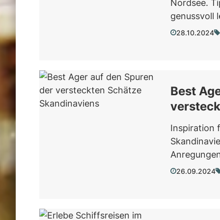
Nordsee. Ti
genussvoll 
28.10.2024
Best Age
verstec
Inspiration 
Skandinavi
Anregungen 
26.09.2024