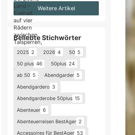
Weitere Artikel
Beliebte Stichwörter
2025
2
2026
4
50
5
50 plus
46
50plus
24
ab 50
5
Abendgarder
5
Abendgardero
3
Abendgarderobe 50plus
15
Abenteuer
6
Abenteuerreisen BestAger
2
Accessoires für BestAger
53