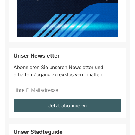
Unser Newsletter
Abonnieren Sie unseren Newsletter und
erhalten Zugang zu exklusiven Inhalten.
Do
*Ihre
not
E-
fill
Mailadresse:
Jetzt abonnieren
this
field
Unser Städteguide