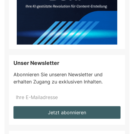
Unser Newsletter
Abonnieren Sie unseren Newsletter und
erhalten Zugang zu exklusiven Inhalten.
Do
*Ihre
not
E-
fill
Mailadresse:
Jetzt abonnieren
this
field