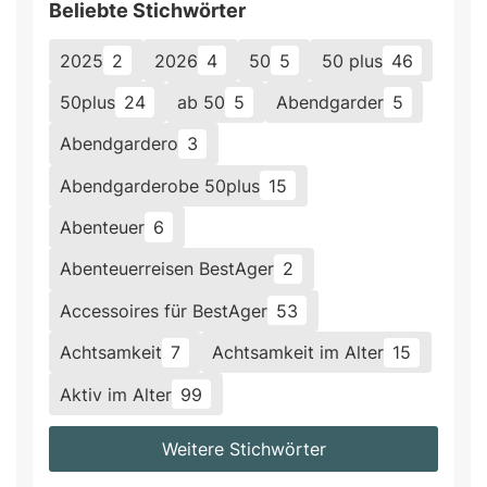
Beliebte Stichwörter
2025
2
2026
4
50
5
50 plus
46
50plus
24
ab 50
5
Abendgarder
5
Abendgardero
3
Abendgarderobe 50plus
15
Abenteuer
6
Abenteuerreisen BestAger
2
Accessoires für BestAger
53
Achtsamkeit
7
Achtsamkeit im Alter
15
Aktiv im Alter
99
Weitere Stichwörter