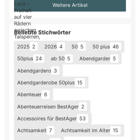
Weitere Artikel
Beliebte Stichwörter
2025
2
2026
4
50
5
50 plus
46
50plus
24
ab 50
5
Abendgarder
5
Abendgardero
3
Abendgarderobe 50plus
15
Abenteuer
6
Abenteuerreisen BestAger
2
Accessoires für BestAger
53
Achtsamkeit
7
Achtsamkeit im Alter
15