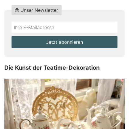
Unser Newsletter
Do
*Ihre
not
E-
fill
Mailadresse:
Jetzt abonnieren
this
field
Die Kunst der Teatime-Dekoration