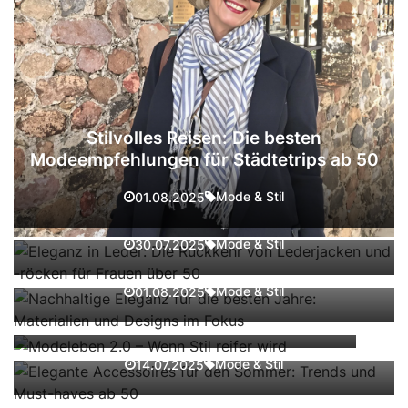
Stilvolles Reisen: Die besten
Modeempfehlungen für Städtetrips ab 50
Eleganz in Leder: Die Rückkehr von
Lederjacken und -röcken für Frauen über
Mode & Stil
01.08.2025
50
Nachhaltige Eleganz für die besten Jahre:
Mode & Stil
30.07.2025
Materialien und Designs im Fokus
Modeleben 2.0 – Wenn Stil reifer wird
Mode & Stil
01.08.2025
Elegante Accessoires für den Sommer:
Mode & Stil
27.03.2025
Trends und Must-haves ab 50
Frischer Wind für den Kleiderschrank:
Mode & Stil
14.07.2025
Modetipps für die Übergangszeit