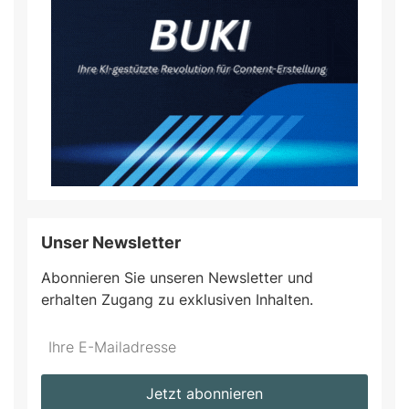
Unser Newsletter
Abonnieren Sie unseren Newsletter und
erhalten Zugang zu exklusiven Inhalten.
Do
*Ihre
not
E-
fill
Mailadresse:
Jetzt abonnieren
this