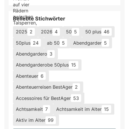
Beliebte Stichwörter
2025
2
2026
4
50
5
50 plus
46
50plus
24
ab 50
5
Abendgarder
5
Abendgardero
3
Abendgarderobe 50plus
15
Abenteuer
6
Abenteuerreisen BestAger
2
Accessoires für BestAger
53
Achtsamkeit
7
Achtsamkeit im Alter
15
Aktiv im Alter
99