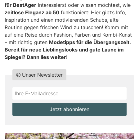
für BestAger
interessierst oder wissen möchtest, wie
zeitlose Eleganz ab 50
funktioniert: Hier gibt’s Info,
Inspiration und einen motivierenden Schubs, alte
Routine gegen frischen Wind zu tauschen! Komm mit
auf eine Reise durch Fashion, Farben und Kombi-Kunst
– mit richtig guten
Modetipps für die Übergangszeit
.
Bereit für neue Lieblingslooks und gute Laune im
Spiegel? Dann lies weiter!
Unser Newsletter
Do
*Ihre
not
E-
fill
Mailadresse:
Jetzt abonnieren
this
field