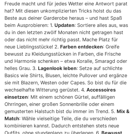
Freude macht und für jedes Wetter eine Antwort parat
hat? Mit diesen unkomplizierten Tricks holst du das
Beste aus deiner Garderobe heraus – und hast Spaß
beim Ausprobieren: 1.
Updaten
: Sortiere alles aus, was
du in den letzten zwölf Monaten nicht getragen hast
oder das nicht mehr richtig passt. Mache Platz für
neue Lieblingsstücke! 2.
Farben entdecken
: Greife
bewusst zu Kleidungsstücken in Farben, die Frische
und Harmonie schenken – etwa Koralle, Smaragd oder
helles Grau. 3.
Lagenlook leben
: Setze auf schlichte
Basics wie Shirts, Blusen, leichte Pullover und ergänze
sie mit Blazern, Westen oder Capes. So bist du für die
wechselhafte Witterung gerüstet. 4.
Accessoires
einsetzen
: Mit einem schönen Gürtel, auffälligen
Ohrringen, einer großen Sonnenbrille oder einem
gemusterten Halstuch bist du immer im Trend. 5.
Mix &
Match
: Wähle vielseitige Teile, die du verschieden
kombinieren kannst. Dadurch entstehen stets neue
Outfits, ohne stundenlang zu überlegen. 6.
Bewusst