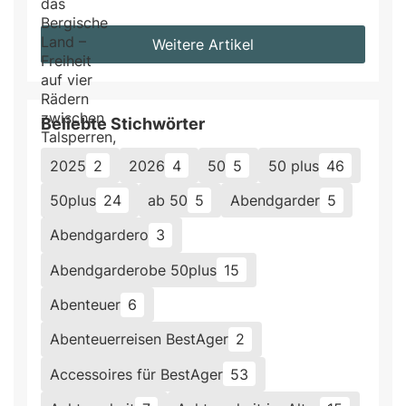
Weitere Artikel
Beliebte Stichwörter
2025
2
2026
4
50
5
50 plus
46
50plus
24
ab 50
5
Abendgarder
5
Abendgardero
3
Abendgarderobe 50plus
15
Abenteuer
6
Abenteuerreisen BestAger
2
Accessoires für BestAger
53