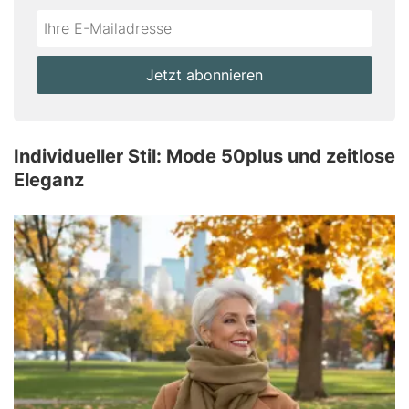
Do
*Ihre
not
E-
fill
Mailadresse:
Jetzt abonnieren
this
field
Individueller Stil: Mode 50plus und zeitlose
Eleganz