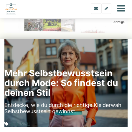
Mehr Selbstbewusstsein
durch Mode: So findest du
deinen Stil
Entdecke, wie du durch die richtige Kleiderwahl
Selbstbewusstsein gewinnst.
Mode & Stil