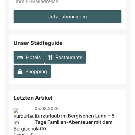
not
E-
fill
Mailadresse:
Jetzt abonnieren
this
field
Unser Städteguide
Hotels
Restaurants
Shopping
Letzten Artikel
05.08.2026
Kurzurlaub im Bergischen Land – 5 
Tage Familien-Abenteuer mit dem 
Auto