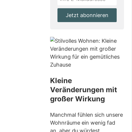
not
E-
fill
Mailadresse:
Jetzt abonnieren
this
field
Kleine
Veränderungen mit
großer Wirkung
Manchmal fühlen sich unsere
Wohnräume ein wenig fad
an, aber du würdest