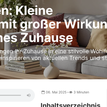
n: Kleine
mit großer Wirku
ches Zuhause
ngen Ihr Zuhause in eine stilvolle Wohl
nspirieren von aktuellen Trends und sti
•
06. Mai 2025
3 Minuten
Inhaltsverzeichnis