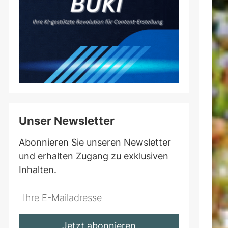
Unser Newsletter
Abonnieren Sie unseren Newsletter
und erhalten Zugang zu exklusiven
Inhalten.
Do
*Ihre
not
E-
fill
Mailadresse:
Jetzt abonnieren