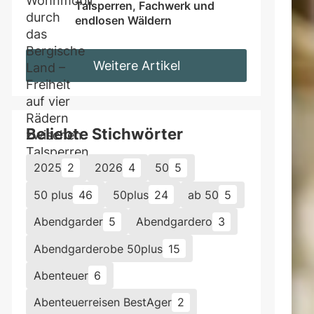
Talsperren, Fachwerk und 
endlosen Wäldern
Weitere Artikel
Beliebte Stichwörter
2025
2
2026
4
50
5
50 plus
46
50plus
24
ab 50
5
Abendgarder
5
Abendgardero
3
Abendgarderobe 50plus
15
Abenteuer
6
Abenteuerreisen BestAger
2