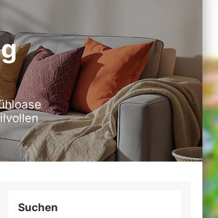
ng
fühloase
lvollen
Suchen