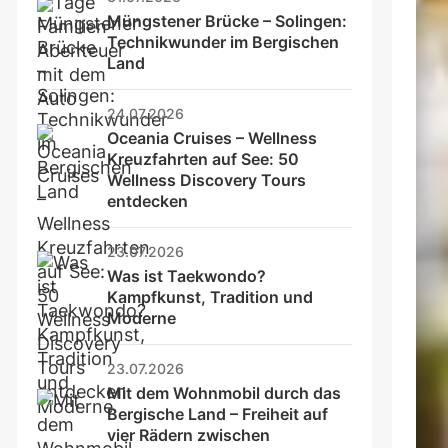
Müngstener Brücke – Solingen: 
Technikwunder im Bergischen 
Land
24.07.2026
Oceania Cruises – Wellness 
Kreuzfahrten auf See: 50 
Wellness Discovery Tours 
entdecken
23.07.2026
Was ist Taekwondo? 
Kampfkunst, Tradition und 
Moderne
23.07.2026
Mit dem Wohnmobil durch das 
Bergische Land – Freiheit auf 
vier Rädern zwischen 