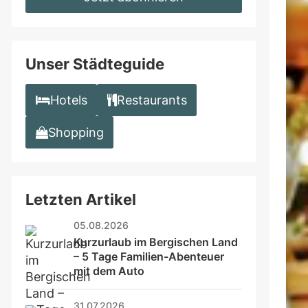
this
field
Unser Städteguide
Hotels
Restaurants
Shopping
Letzten Artikel
05.08.2026
Kurzurlaub im Bergischen Land 
– 5 Tage Familien-Abenteuer 
mit dem Auto
31.07.2026