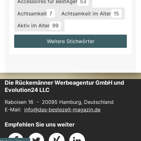
Accessoires für BestAger
53
Achtsamkeit
7
Achtsamkeit im Alter
15
Aktiv im Alter
99
Weitere Stichwörter
Die Rückemänner Werbeagentur GmbH und
Evolution24 LLC
Raboisen 16 - 20095 Hamburg, Deutschland
E-Mail:
info@das-bestezeit-magazin.de
Empfehlen Sie uns weiter