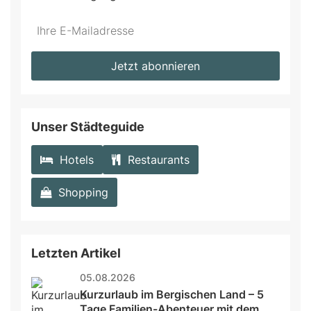
Do
*Ihre
not
E-
fill
Mailadresse:
Jetzt abonnieren
this
field
Unser Städteguide
Hotels
Restaurants
Shopping
Letzten Artikel
05.08.2026
Kurzurlaub im Bergischen Land – 5 
Tage Familien-Abenteuer mit dem 