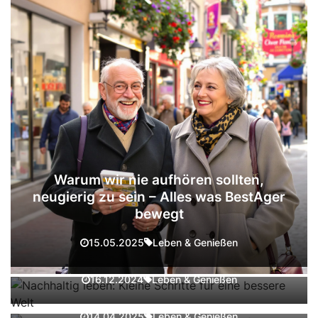
Warum wir nie aufhören sollten,
neugierig zu sein – Alles was BestAger
bewegt
Nachhaltig leben: Kleine Schritte für eine
Leben & Genießen
15.05.2025
bessere Welt
Gin statt Yogakurse: Die neue
Leben & Genießen
16.12.2024
Leidenschaft der Best Ager
Dating Plattformen - Zielgruppe 50 plus -
Best Ager
Leben & Genießen
14.04.2025