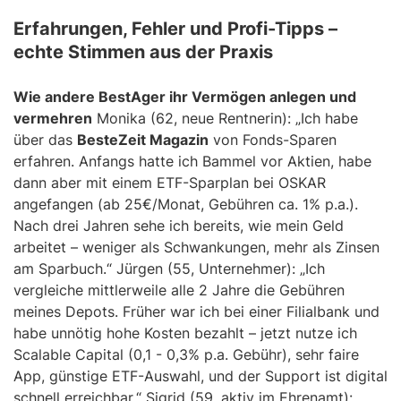
Erfahrungen, Fehler und Profi-Tipps –
echte Stimmen aus der Praxis
Wie andere BestAger ihr Vermögen anlegen und
vermehren
Monika (62, neue Rentnerin): „Ich habe
über das
BesteZeit Magazin
von Fonds-Sparen
erfahren. Anfangs hatte ich Bammel vor Aktien, habe
dann aber mit einem ETF-Sparplan bei OSKAR
angefangen (ab 25€/Monat, Gebühren ca. 1% p.a.).
Nach drei Jahren sehe ich bereits, wie mein Geld
arbeitet – weniger als Schwankungen, mehr als Zinsen
am Sparbuch.“ Jürgen (55, Unternehmer): „Ich
vergleiche mittlerweile alle 2 Jahre die Gebühren
meines Depots. Früher war ich bei einer Filialbank und
habe unnötig hohe Kosten bezahlt – jetzt nutze ich
Scalable Capital (0,1 - 0,3% p.a. Gebühr), sehr faire
App, günstige ETF-Auswahl, und der Support ist digital
schnell erreichbar.“ Sigrid (59, aktiv im Ehrenamt):