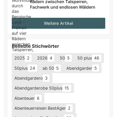
Rädern zwischen Talsperren, 
Fachwerk und endlosen Wäldern
Weitere Artikel
Beliebte Stichwörter
2025
2
2026
4
50
5
50 plus
46
50plus
24
ab 50
5
Abendgarder
5
Abendgardero
3
Abendgarderobe 50plus
15
Abenteuer
6
Abenteuerreisen BestAger
2