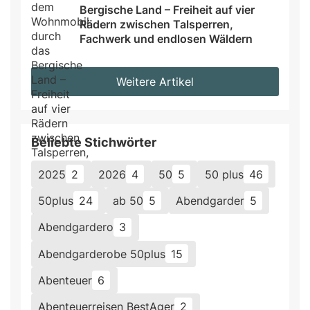
Bergische Land – Freiheit auf vier 
Rädern zwischen Talsperren, 
Fachwerk und endlosen Wäldern
Weitere Artikel
Beliebte Stichwörter
2025
2
2026
4
50
5
50 plus
46
50plus
24
ab 50
5
Abendgarder
5
Abendgardero
3
Abendgarderobe 50plus
15
Abenteuer
6
Abenteuerreisen BestAger
2