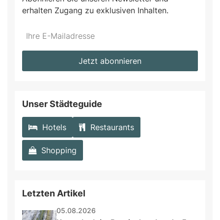
erhalten Zugang zu exklusiven Inhalten.
Do
*Ihre
not
E-
fill
Mailadresse:
Jetzt abonnieren
this
field
Unser Städteguide
Hotels
Restaurants
Shopping
Letzten Artikel
05.08.2026