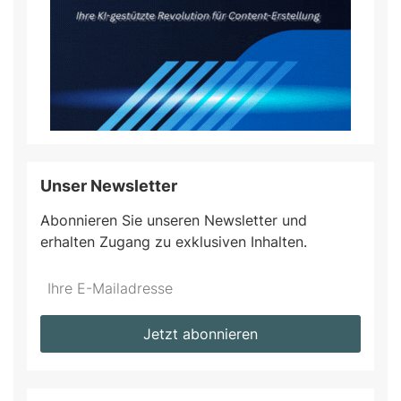
Unser Newsletter
Abonnieren Sie unseren Newsletter und
erhalten Zugang zu exklusiven Inhalten.
Do
*Ihre
not
E-
fill
Mailadresse:
Jetzt abonnieren
this
field