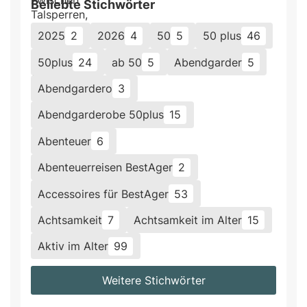
Beliebte Stichwörter
2025
2
2026
4
50
5
50 plus
46
50plus
24
ab 50
5
Abendgarder
5
Abendgardero
3
Abendgarderobe 50plus
15
Abenteuer
6
Abenteuerreisen BestAger
2
Accessoires für BestAger
53
Achtsamkeit
7
Achtsamkeit im Alter
15
Aktiv im Alter
99
Weitere Stichwörter