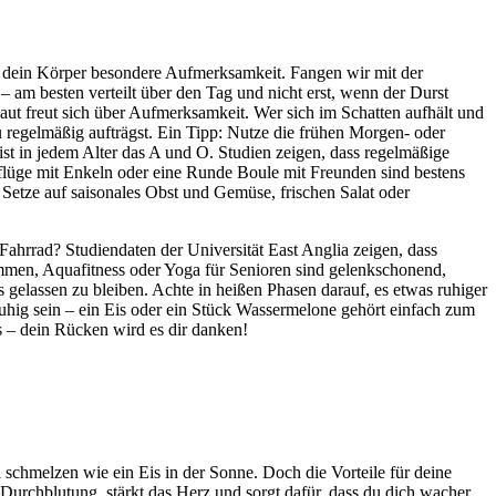
 dein Körper besondere Aufmerksamkeit. Fangen wir mit der
– am besten verteilt über den Tag und nicht erst, wenn der Durst
aut freut sich über Aufmerksamkeit. Wer sich im Schatten aufhält und
 regelmäßig aufträgst. Ein Tipp: Nutze die frühen Morgen- oder
t in jedem Alter das A und O. Studien zeigen, dass regelmäßige
sflüge mit Enkeln oder eine Runde Boule mit Freunden sind bestens
Setze auf saisonales Obst und Gemüse, frischen Salat oder
hrrad? Studiendaten der Universität East Anglia zeigen, dass
mmen, Aquafitness oder Yoga für Senioren sind gelenkschonend,
 gelassen zu bleiben. Achte in heißen Phasen darauf, es etwas ruhiger
hig sein – ein Eis oder ein Stück Wassermelone gehört einfach zum
s – dein Rücken wird es dir danken!
 schmelzen wie ein Eis in der Sonne. Doch die Vorteile für deine
Durchblutung, stärkt das Herz und sorgt dafür, dass du dich wacher