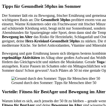
Tipps für
Gesundheit 50plus
im Sommer
Der Sommer lädt ein zu Bewegung, frischer Ernährung und gemeinsam
wichtigsten Basis an: Die
Gesundheit 50plus
profitiert enorm von au
einsetzt. Warme Kräutertees oder ein Fruchtwasser mit frischer Minze
auf schützende Kleidung setzt, beugt nicht nur Sonnenbrand, sondern
Abendstunden für Spaziergänge oder Sport, denn dann sind die Tempe
Bewegung im Alter
das Risiko für Herzinfarkt, Schlaganfall und Os
geeignet, deine
Herz-Kreislauf-Gesundheit 50plus
zu stärken. Die r
mediterrane Küche. Sie liefert Antioxidantien, Vitamine und Minerals
Bewegung und gute Ernährung lassen sich übrigens bestens kombinier
regelmäßige Aktivitäten
im Alltag ohne großen Aufwand das Wohlbefi
fördern das Gleichgewicht und stärken die Muskulatur. Gerade
Yoga 
anzugehen. Kurze Pausen im Schatten oder ein Mittagsschläfchen wir
Sommer dazu! Schon gewusst? Auch Pilates ab 50 ist eine geniale Opt
Gesund durch den Sommer: Tipps für Menschen über 50
Vorteile:
Fitness für BestAger
und Bewegung im Alter
Warum lohnt es sich, auch jenseits der 50 fit zu bleiben – gerade we
Fitness für BestAger
und deine
Bewegung im Alter
sind wissenscha