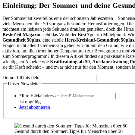
Einleitung: Der Sommer und deine Gesund
Der Sommer ist zweifellos eine der schönsten Jahreszeiten – Sonnens
viele Menschen über 50 vor ganz besondere Herausforderungen. Die Kr
möchtest am liebsten jede Sekunde draußen genießen, doch die Hitze ma
BesteZeit Magazin
steht das Wohl der BestAger im Mittelpunkt. Wir 
Gesundheit 50plus
, eine stabile
Herz-Kreislauf-Gesundheit 50plus
Fragen nicht allein! Gemeinsam gehen wir dir auf den Grund, wie du 
aktiv tun, um dich trotz hoher Temperaturen zur Bewegung zu motivi
zum Sommerprogramm? In diesem Artikel findest du praxisnahe Ratschl
wichtigsten Aspekte wie
Krafttraining ab 50
,
Ausdauertraining fü
sie dir Kraft schenkt – und zwar nicht nur für den Moment, sondern la
Do not fill this field
Unser Newsletter
*Ihre E-Mailadresse:
Ist ungültig
Jetzt abonnieren
Gesund durch den Sommer: Tipps für Menschen über 50