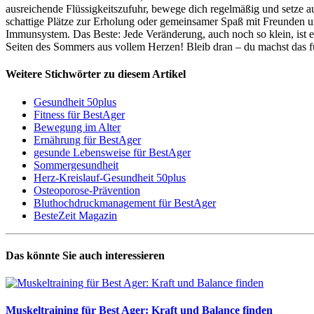
ausreichende Flüssigkeitszufuhr, bewege dich regelmäßig und setze
schattige Plätze zur Erholung oder gemeinsamer Spaß mit Freunden u
Immunsystem. Das Beste: Jede Veränderung, auch noch so klein, ist e
Seiten des Sommers aus vollem Herzen! Bleib dran – du machst das 
Weitere Stichwörter zu diesem Artikel
Gesundheit 50plus
Fitness für BestAger
Bewegung im Alter
Ernährung für BestAger
gesunde Lebensweise für BestAger
Sommergesundheit
Herz-Kreislauf-Gesundheit 50plus
Osteoporose-Prävention
Bluthochdruckmanagement für BestAger
BesteZeit Magazin
Das könnte Sie auch interessieren
Muskeltraining für Best Ager: Kraft und Balance finden