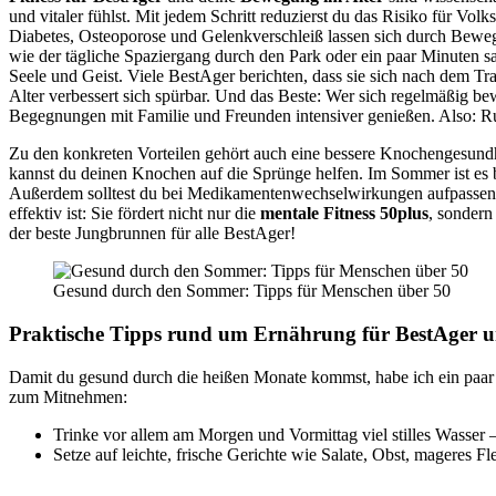
und vitaler fühlst. Mit jedem Schritt reduzierst du das Risiko für Vo
Diabetes, Osteoporose und Gelenkverschleiß lassen sich durch Beweg
wie der tägliche Spaziergang durch den Park oder ein paar Minuten sa
Seele und Geist. Viele BestAger berichten, dass sie sich nach dem Tr
Alter verbessert sich spürbar. Und das Beste: Wer sich regelmäßig bew
Begegnungen mit Familie und Freunden intensiver genießen. Also: R
Zu den konkreten Vorteilen gehört auch eine bessere Knochengesund
kannst du deinen Knochen auf die Sprünge helfen. Im Sommer ist es b
Außerdem solltest du bei Medikamentenwechselwirkungen aufpassen 
effektiv ist: Sie fördert nicht nur die
mentale Fitness 50plus
, sondern
der beste Jungbrunnen für alle BestAger!
Gesund durch den Sommer: Tipps für Menschen über 50
Praktische Tipps rund um
Ernährung für BestAger
u
Damit du gesund durch die heißen Monate kommst, habe ich ein paar 
zum Mitnehmen:
Trinke vor allem am Morgen und Vormittag viel stilles Wasser –
Setze auf leichte, frische Gerichte wie Salate, Obst, mageres Fl