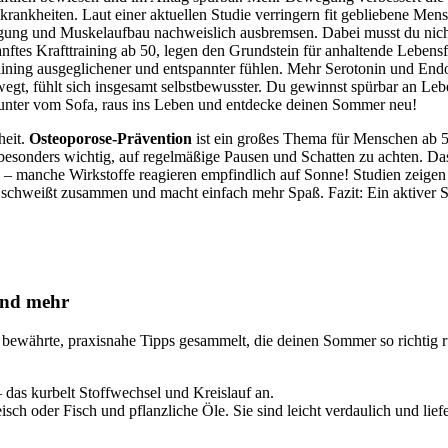
lkskrankheiten. Laut einer aktuellen Studie verringern fit gebliebene M
ung und Muskelaufbau nachweislich ausbremsen. Dabei musst du nicht g
nftes Krafttraining ab 50, legen den Grundstein für anhaltende Lebens
aining ausgeglichener und entspannter fühlen. Mehr Serotonin und Endor
egt, fühlt sich insgesamt selbstbewusster. Du gewinnst spürbar an Lebe
unter vom Sofa, raus ins Leben und entdecke deinen Sommer neu!
heit.
Osteoporose-Prävention
ist ein großes Thema für Menschen ab 5
esonders wichtig, auf regelmäßige Pausen und Schatten zu achten. Das 
– manche Wirkstoffe reagieren empfindlich auf Sonne! Studien zeigen
 schweißt zusammen und macht einfach mehr Spaß. Fazit: Ein aktiver 
nd mehr
bewährte, praxisnahe Tipps gesammelt, die deinen Sommer so richtig r
 das kurbelt Stoffwechsel und Kreislauf an.
eisch oder Fisch und pflanzliche Öle. Sie sind leicht verdaulich und lief