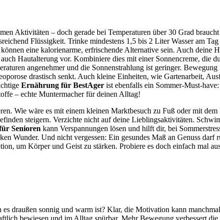
en Aktivitäten – doch gerade bei Temperaturen über 30 Grad braucht
sreichend Flüssigkeit. Trinke mindestens 1,5 bis 2 Liter Wasser am Tag 
 können eine kalorienarme, erfrischende Alternative sein. Auch deine H
 auch Hautalterung vor. Kombiniere dies mit einer Sonnencreme, die du
raturen angenehmer und die Sonnenstrahlung ist geringer. Bewegung is
teoporose drastisch senkt. Auch kleine Einheiten, wie Gartenarbeit, Au
ichtige
Ernährung für BestAger
ist ebenfalls ein Sommer-Must-have: 
toffe – echte Muntermacher für deinen Alltag!
en. Wie wäre es mit einem kleinen Marktbesuch zu Fuß oder mit dem Fa
nden steigern. Verzichte nicht auf deine Lieblingsaktivitäten. Schwi
für Senioren
kann Verspannungen lösen und hilft dir, bei Sommerstress
ken Wunder. Und nicht vergessen: Ein gesundes Maß an Genuss darf ru
ion, um Körper und Geist zu stärken. Probiere es doch einfach mal au
nn es draußen sonnig und warm ist? Klar, die Motivation kann manchmal
ftlich bewiesen und im Alltag spürbar. Mehr Bewegung verbessert die 