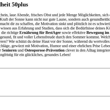
heit 50plus
chein, laue Abende, frisches Obst und jede Menge Möglichkeiten, sich
aft der Sonne kann nicht nur gute Laune, sondern auch gesundheitlich
cht dir zu schaffen, die Motivation sinkt und plötzlich ist es schwieri
wissen aus Erfahrung und Studien, dass sich die Bedürfnisse deines K
, die richtige
Ernährung für BestAger
sowie effektive
Bewegung im 
gesund, fit und voller Lebensfreude durch den Sommer kommst. Welche 
eren? Wie schützt du deine Haut vor der Sonne, während du wertvolle
äge, gewürzt mit Motivation, Humor und einer ehrlichen Prise Lebensfr
r Senioren
und
Osteoporose-Prävention
clever in den Alltag integrie
ngfristig für ein glückliches, gesundes Leben!