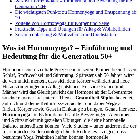
Was ist Hormonyoga? – Einführung und Bedeutung für die
Generation 50+
Die wichtigsten Punkte zu Hormonyoga und Entspannung ab
50
Vorteile von Hormonyoga für Körper und Seele
Praktische Tipps und Übungen für Alltag & Wohlbefinden
Zusammenfassung & Motivation zum Durchstarten
Was ist Hormonyoga? – Einführung und
Bedeutung für die Generation 50+
Hormone steuern zentrale Prozesse in unserem Körper, beeinflussen
Schlaf, Stoffwechsel und Stimmung. Spätestens ab 50 Jahren wirst
du vermutlich merken, dass sich dein Körper verändert und neue
Herausforderungen im Alltag entstehen. Für viele Frauen und
Männer wird das Gleichgewicht der Hormone ab der Lebensmitte
zu einem immer präsenteren Thema.
Gesundheit 50plus
bedeutet,
auf dich und deine Bedürfnisse zu achten und dabei Wege zu
finden, Körper sowie Geist in Einklang zu bringen. Genau hier setzt
Hormonyoga
an: Es kombiniert sanfte Bewegungen, Atemarbeit
und Achtsamkeit mit gezielten Übungen, die deine hormonelle
Balance unterstützen können. Viele Studien – unter anderem die der
renommierten Endokrinologin Dinah Rodrigues – zeigen, dass
bestimmte Yoga-Praktiken helfen können, hormonelle