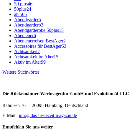
50 plus
46
50plus
24
ab 50
5
Abendgarder
5
Abendgardero
3
Abendgarderobe 50plus
15
Abenteuer
6
Abenteuerreisen BestAger
2
Accessoires für BestAger
53
Achtsamkeit
7
Achtsamkeit im Alter
15
Aktiv im Alter
99
Weitere Stichwörter
Die Rückemänner Werbeagentur GmbH und Evolution24 LLC
Raboisen 16 - 20095 Hamburg, Deutschland
E-Mail:
info@das-bestezeit-magazin.de
Empfehlen Sie uns weiter