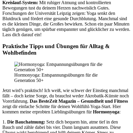
Kreislauf-System:
Mit ruhiger Atmung und kontrollierten
Bewegungen tust du deinem Herzen nachweislich Gutes.
Forschungen der Universität Leipzig zeigen: Yoga senkt den
Blutdruck und fördert eine gesunde Durchblutung. Manchmal sind
es die kleinen Dinge, die Großes bewirken. Schon ein paar Minuten
täglich genügen, um spürbar entspannter und glücklicher zu werden.
Lass dich darauf ein!
Praktische Tipps und Übungen für Alltag &
Wohlbefinden
Hormonyoga: Entspannungsübungen für die
Generation 50+
Jetzt wird’s praktisch! Ich weiß, wie schwer der Einstieg manchmal
fällt – doch keine Sorge, du brauchst weder Akrobatik-Künste noch
Vorerfahrung.
Das BesteZeit Magazin – Gesundheit und Fitness
zeigt dir einfache Schritte für deinen Wohlfühl-Yoga-Start. Hier
kommen meine erprobten Lieblingsübungen für
Hormonyoga
:
1.
Die Bauchatmung:
Setz dich bequem hin, atme tief in den
Bauch und zähle dabei bis vier. Dann langsam ausatmen. Diese
Übung wirkt beruhigend und hilft deinem Körper, Stress zu