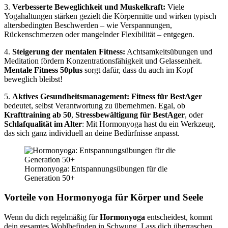
3.
Verbesserte Beweglichkeit und Muskelkraft:
Viele
Yogahaltungen stärken gezielt die Körpermitte und wirken typisch
altersbedingten Beschwerden – wie Verspannungen,
Rückenschmerzen oder mangelnder Flexibilität – entgegen.
4.
Steigerung der mentalen Fitness:
Achtsamkeitsübungen und
Meditation fördern Konzentrationsfähigkeit und Gelassenheit.
Mentale Fitness 50plus
sorgt dafür, dass du auch im Kopf
beweglich bleibst!
5.
Aktives Gesundheitsmanagement:
Fitness für BestAger
bedeutet, selbst Verantwortung zu übernehmen. Egal, ob
Krafttraining ab 50
,
Stressbewältigung für BestAger
, oder
Schlafqualität im Alter
: Mit Hormonyoga hast du ein Werkzeug,
das sich ganz individuell an deine Bedürfnisse anpasst.
Hormonyoga: Entspannungsübungen für die
Generation 50+
Vorteile von Hormonyoga für Körper und Seele
Wenn du dich regelmäßig für
Hormonyoga
entscheidest, kommt
dein gesamtes Wohlbefinden in Schwung. Lass dich überraschen,