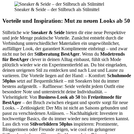
Sneaker & Seide – der Stilbruch als Stilmittel
Vorteile und Inspiration: Mut zu neuen Looks ab 50
Stilbrüche wie
Sneaker & Seide
bieten dir eine neue Perspektive
und jede Menge praktische Vorteile. Zunächst entsteht durch die
Verbindung unterschiedlicher Materialien ein ungewöhnlicher,
auffälliger Look, der garantiert Komplimente einbringt – und zwar
nicht nur bei der
Stilberatung BestAger
. Wenn du
Modetrends
für BestAger
clever in deinen Alltag einbaust, fühlt sich Mode
plötzlich wieder wie ein Experimentierfeld an. Du bist eingeladen,
deinen ureigenen Stil zu entdecken und nach Lust und Laune zu
variieren. Die Vorteile liegen auf der Hand: – Komfort:
Schuhmode
50plus
setzt auf Bequemlichkeit – mit Sneakers bist du immer
bestens aufgestellt. – Raffinesse: Seide verleiht jedem Outfit eine
besondere Note und unterstreicht deine Individualität. –
Vielseitigkeit: Von
Business-Look ab 50
bis
Freizeitmode für
BestAger
– der Bruch zwischen elegant und sportiv sorgt für neue
Looks. – Zeitlosigkeit: Der Mix ist nicht an Saisons gebunden und
passt zu verschiedenen Anlässen. – Nachhaltigkeit: Investiere in
hochwertige Basics, die du immer wieder neu interpretieren kannst.
Lass dich von
Stilvorbildern 50plus
inspirieren: Prominente,
Bloggerinnen oder Freunde zeigen, wie cool ein gelungener