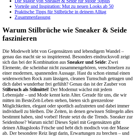
Die Magie von Sneaker & Seide für Mode 50plus
Vorteile und Inspiration: Mut zu neuen Looks ab 50
Praktische Tipps für Stilbrüche in deinem Alltag
Zusammenfassung
Warum Stilbrüche wie Sneaker & Seide
faszinieren
Die Modewelt lebt von Gegensätzen und lebendigem Wandel –
genau das macht sie so inspirierend. Besonders eindrucksvoll zeigt
sich das bei der Kombination aus
Sneaker und Seide
: Zwei
Elemente, die scheinbar nicht zusammengehören, verschmelzen zu
einer modernen, spannenden Aussage. Hast du schon einmal einen
seidenweichen Rock zum lässigen, cleanen Turnschuh getragen und
dich dabei wunderbar frei gefühlt? Genau das ist der Zauber von
Stilbruch als Stilmittel
! Der Modemut wächst mit jedem
Lebensjahr – und Mode kennt kein Alter. Gerade für uns, die wir
mitten im BesteZeit-Leben stehen, bieten sich grenzenlose
Möglichkeiten, elegant oder sportlich aufzutreten und dabei immer
individuell zu bleiben. Die Zeiten, in denen gewissen Stilregeln alles
bestimmt haben, sind vorbei! Heute setzt du die Trends. Sneaker zur
Seidenhose? Warum nicht! Dieses Spiel mit Gegensätzen gibt
deinen Alltagslooks Frische und hebt dich modisch von der Masse
ab. Der besondere Reiz liegt darin, Erwartungen zu brechen – und