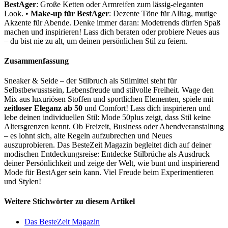
BestAger
: Große Ketten oder Armreifen zum lässig-eleganten
Look. •
Make-up für BestAger
: Dezente Töne für Alltag, mutige
Akzente für Abende. Denke immer daran: Modetrends dürfen Spaß
machen und inspirieren! Lass dich beraten oder probiere Neues aus
– du bist nie zu alt, um deinen persönlichen Stil zu feiern.
Zusammenfassung
Sneaker & Seide – der Stilbruch als Stilmittel steht für
Selbstbewusstsein, Lebensfreude und stilvolle Freiheit. Wage den
Mix aus luxuriösen Stoffen und sportlichen Elementen, spiele mit
zeitloser Eleganz ab 50
und Comfort! Lass dich inspirieren und
lebe deinen individuellen Stil: Mode 50plus zeigt, dass Stil keine
Altersgrenzen kennt. Ob Freizeit, Business oder Abendveranstaltung
– es lohnt sich, alte Regeln aufzubrechen und Neues
auszuprobieren. Das BesteZeit Magazin begleitet dich auf deiner
modischen Entdeckungsreise: Entdecke Stilbrüche als Ausdruck
deiner Persönlichkeit und zeige der Welt, wie bunt und inspirierend
Mode für BestAger sein kann. Viel Freude beim Experimentieren
und Stylen!
Weitere Stichwörter zu diesem Artikel
Das BesteZeit Magazin