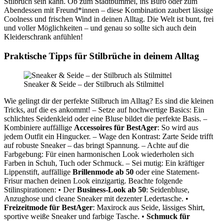
Stilbruch sein kann. Ob zum Stadtbummel, ins Büro oder zum
Abendessen mit Freund*innen – diese Kombination zaubert lässige
Coolness und frischen Wind in deinen Alltag. Die Welt ist bunt, frei
und voller Möglichkeiten – und genau so sollte sich auch dein
Kleiderschrank anfühlen!
Praktische Tipps für Stilbrüche in deinem Alltag
Sneaker & Seide – der Stilbruch als Stilmittel
Wie gelingt dir der perfekte Stilbruch im Alltag? Es sind die kleinen
Tricks, auf die es ankommt! – Setze auf hochwertige Basics: Ein
schlichtes Seidenkleid oder eine Bluse bildet die perfekte Basis. –
Kombiniere auffällige
Accessoires für BestAger
: So wird aus
jedem Outfit ein Hingucker. – Wage den Kontrast: Zarte Seide trifft
auf robuste Sneaker – das bringt Spannung. – Achte auf die
Farbgebung: Für einen harmonischen Look wiederholen sich
Farben in Schuh, Tuch oder Schmuck. – Sei mutig: Ein kräftiger
Lippenstift, auffällige
Brillenmode ab 50
oder eine Statement-
Frisur machen deinen Look einzigartig. Beachte folgende
Stilinspirationen: • Der
Business-Look ab 50
: Seidenbluse,
Anzughose und cleane Sneaker mit dezenter Ledertasche. •
Freizeitmode für BestAger
: Maxirock aus Seide, lässiges Shirt,
sportive weiße Sneaker und farbige Tasche. •
Schmuck für