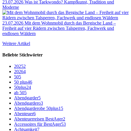
23.07.2026
Was ist Taekwondo? Kampfkunst, Tradition und
Moderne
23.07.2026
Mit dem Wohnmobil durch das Bergische Land –
Freiheit auf vier Rädern zwischen Talsperren, Fachwerk und
endlosen Wäldern
Weitere Artikel
Beliebte Stichwörter
2025
2
2026
4
50
5
50 plus
46
50plus
24
ab 50
5
Abendgarder
5
Abendgardero
3
Abendgarderobe 50plus
15
Abenteuer
6
Abenteuerreisen BestAger
2
Accessoires für BestAger
53
Achtsamkeit
7