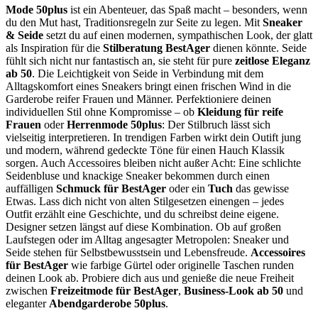
Mode 50plus
ist ein Abenteuer, das Spaß macht – besonders, wenn
du den Mut hast, Traditionsregeln zur Seite zu legen. Mit
Sneaker
& Seide
setzt du auf einen modernen, sympathischen Look, der glatt
als Inspiration für die
Stilberatung BestAger
dienen könnte. Seide
fühlt sich nicht nur fantastisch an, sie steht für pure
zeitlose Eleganz
ab 50
. Die Leichtigkeit von Seide in Verbindung mit dem
Alltagskomfort eines Sneakers bringt einen frischen Wind in die
Garderobe reifer Frauen und Männer. Perfektioniere deinen
individuellen Stil ohne Kompromisse – ob
Kleidung für reife
Frauen
oder
Herrenmode 50plus
: Der Stilbruch lässt sich
vielseitig interpretieren. In trendigen Farben wirkt dein Outift jung
und modern, während gedeckte Töne für einen Hauch Klassik
sorgen. Auch Accessoires bleiben nicht außer Acht: Eine schlichte
Seidenbluse und knackige Sneaker bekommen durch einen
auffälligen
Schmuck für BestAger
oder ein
Tuch
das gewisse
Etwas. Lass dich nicht von alten Stilgesetzen einengen – jedes
Outfit erzählt eine Geschichte, und du schreibst deine eigene.
Designer setzen längst auf diese Kombination. Ob auf großen
Laufstegen oder im Alltag angesagter Metropolen: Sneaker und
Seide stehen für Selbstbewusstsein und Lebensfreude.
Accessoires
für BestAger
wie farbige Gürtel oder originelle Taschen runden
deinen Look ab. Probiere dich aus und genieße die neue Freiheit
zwischen
Freizeitmode für BestAger
,
Business-Look ab 50
und
eleganter
Abendgarderobe 50plus
.